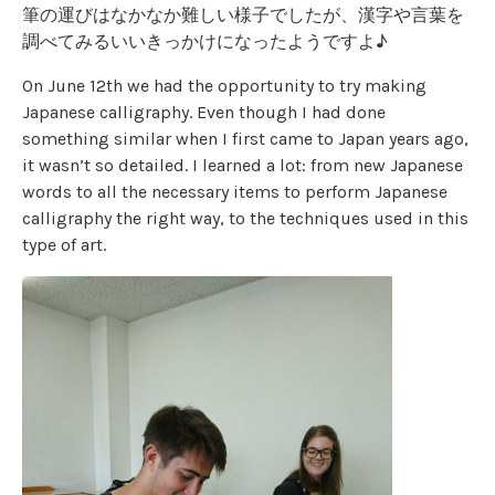
筆の運びはなかなか難しい様子でしたが、漢字や言葉を
調べてみるいいきっかけになったようですよ♪
On June 12
th
we had the opportunity to try making
Japanese calligraphy. Even though I had done
something similar when I first came to Japan years ago,
it wasn’t so detailed. I learned a lot: from new Japanese
words to all the necessary items to perform Japanese
calligraphy the right way, to the techniques used in this
type of art.