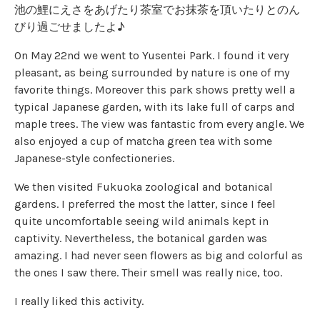
池の鯉にえさをあげたり茶室でお抹茶を頂いたりとのん
びり過ごせましたよ♪
On May 22
nd
we went to Yusentei Park. I found it very
pleasant, as being surrounded by nature is one of my
favorite things. Moreover this park shows pretty well a
typical Japanese garden, with its lake full of carps and
maple trees. The view was fantastic from every angle. We
also enjoyed a cup of matcha green tea with some
Japanese-style confectioneries.
We then visited Fukuoka zoological and botanical
gardens. I preferred the most the latter, since I feel
quite uncomfortable seeing wild animals kept in
captivity. Nevertheless, the botanical garden was
amazing. I had never seen flowers as big and colorful as
the ones I saw there. Their smell was really nice, too.
I really liked this activity.